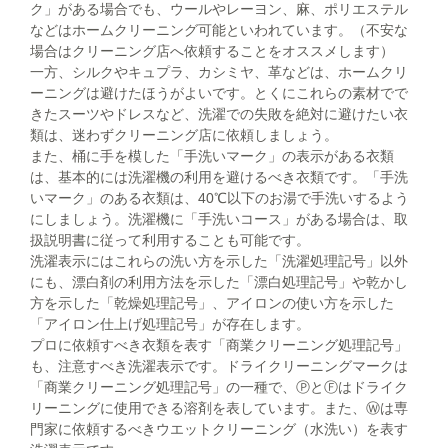
ク」がある場合でも、ウールやレーヨン、麻、ポリエステル
などはホームクリーニング可能といわれています。（不安な
場合はクリーニング店へ依頼することをオススメします）
一方、シルクやキュプラ、カシミヤ、革などは、ホームクリ
ーニングは避けたほうがよいです。とくにこれらの素材でで
きたスーツやドレスなど、洗濯での失敗を絶対に避けたい衣
類は、迷わずクリーニング店に依頼しましょう。
また、桶に手を模した「手洗いマーク」の表示がある衣類
は、基本的には洗濯機の利用を避けるべき衣類です。「手洗
いマーク」のある衣類は、40℃以下のお湯で手洗いするよう
にしましょう。洗濯機に「手洗いコース」がある場合は、取
扱説明書に従って利用することも可能です。
洗濯表示にはこれらの洗い方を示した「洗濯処理記号」以外
にも、漂白剤の利用方法を示した「漂白処理記号」や乾かし
方を示した「乾燥処理記号」、アイロンの使い方を示した
「アイロン仕上げ処理記号」が存在します。
プロに依頼すべき衣類を表す「商業クリーニング処理記号」
も、注意すべき洗濯表示です。ドライクリーニングマークは
「商業クリーニング処理記号」の一種で、ⓅとⒻはドライク
リーニングに使用できる溶剤を表しています。また、Ⓦは専
門家に依頼するべきウエットクリーニング（水洗い）を表す