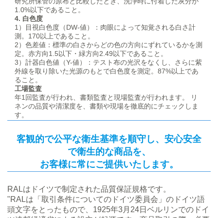
研究所保管の原布と比較したとき、洗浄時に付着した灰分が
1.0%以下であること。
4. 白色度
1）目視白色度（DW-値）：肉眼によって知覚される白さ計
測。170以上であること。
2）色差値：標準の白さからどの色の方向にずれているかを測
定。赤方向1.5以下・緑方向2.49以下であること。
3）計器白色値（Y-値）：テスト布の光沢をなくし、さらに紫
外線を取り除いた光源のもとで白色度を測定。87%以上であ
ること。
工場監査
年1回監査が行われ、書類監査と現場監査が行われます。 リ
ネンの品質や清潔度を、書類や現場を徹底的にチェックしま
す。
客観的で公平な衛生基準を順守し、安心安全
で衛生的な商品を、
お客様に常にご提供いたします。
RALはドイツで制定された品質保証規格です。
"RALは「取引条件についてのドイツ委員会」のドイツ語
頭文字をとったもので、1925年3月24日ベルリンでのドイ