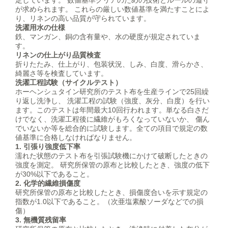
が求められます。 これらの厳しい数値基準を満たすことによ
り、リネンの高い品質が守られています。
洗濯用水の仕様
鉄、マンガン、銅の含有量や、水の硬度が規定されていま
す。
リネンの仕上がり品質検査
折りたたみ、仕上がり、包装状況、しみ、白度、滑らかさ、
綺麗さ等を検査しています。
洗濯工程試験（サイクルテスト）
ホーヘンシュタイン研究所のテスト布を生産ラインで25回繰
り返し洗浄し、 洗濯工程の試験（強度、灰分、白度）を行い
ます。このテストは年間最大10回行われます。単なる白さだ
けでなく、洗濯工程後に繊維がもろくなっていないか、 傷ん
でいないか等を総合的に試験します。全ての項目で規定の数
値基準に合格しなければなりません。
1. 引張り強度低下率
濡れた状態のテスト布を引張試験機にかけて破断したときの
強度を測定。 研究所保管の原布と比較したとき、強度の低下
が30%以下であること。
2. 化学的繊維損傷度
研究所保管の原布と比較したとき、損傷度合いを示す規定の
指数が1.0以下であること。（次亜塩素酸ソーダなどでの損
傷）
3. 無機質残留率