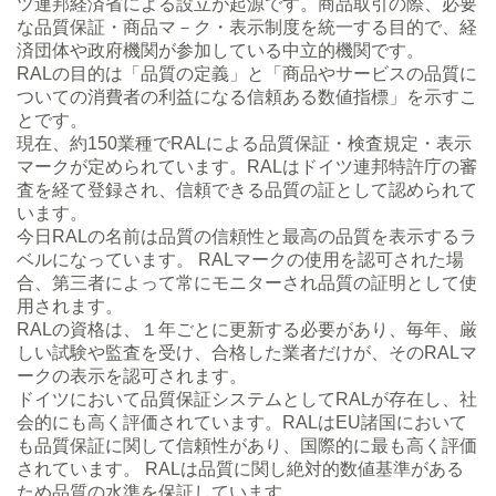
ツ連邦経済省による設立が起源です。商品取引の際、必要
な品質保証・商品マ－ク・表示制度を統一する目的で、経
済団体や政府機関が参加している中立的機関です。
RALの目的は「品質の定義」と「商品やサービスの品質に
ついての消費者の利益になる信頼ある数値指標」を示すこ
とです。
現在、約150業種でRALによる品質保証・検査規定・表示
マークが定められています。RALはドイツ連邦特許庁の審
査を経て登録され、信頼できる品質の証として認められて
います。
今日RALの名前は品質の信頼性と最高の品質を表示するラ
ベルになっています。 RALマークの使用を認可された場
合、第三者によって常にモニターされ品質の証明として使
用されます。
RALの資格は、１年ごとに更新する必要があり、毎年、厳
しい試験や監査を受け、合格した業者だけが、そのRALマ
ークの表示を認可されます。
ドイツにおいて品質保証システムとしてRALが存在し、社
会的にも高く評価されています。RALはEU諸国において
も品質保証に関して信頼性があり、国際的に最も高く評価
されています。 RALは品質に関し絶対的数値基準がある
ため品質の水準を保証しています。