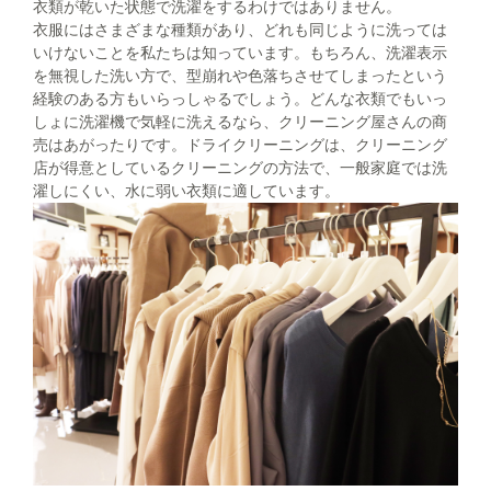
衣類が乾いた状態で洗濯をするわけではありません。
衣服にはさまざまな種類があり、どれも同じように洗っては
いけないことを私たちは知っています。もちろん、洗濯表示
を無視した洗い方で、型崩れや色落ちさせてしまったという
経験のある方もいらっしゃるでしょう。どんな衣類でもいっ
しょに洗濯機で気軽に洗えるなら、クリーニング屋さんの商
売はあがったりです。ドライクリーニングは、クリーニング
店が得意としているクリーニングの方法で、一般家庭では洗
濯しにくい、水に弱い衣類に適しています。