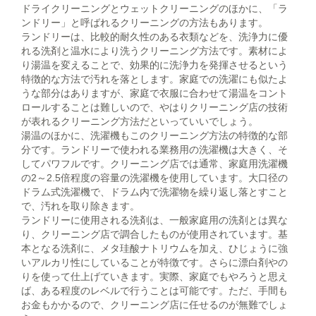
ドライクリーニングとウェットクリーニングのほかに、「ラ
ンドリー」と呼ばれるクリーニングの方法もあります。
ランドリーは、比較的耐久性のある衣類などを、洗浄力に優
れる洗剤と温水により洗うクリーニング方法です。素材によ
り湯温を変えることで、効果的に洗浄力を発揮させるという
特徴的な方法で汚れを落とします。家庭での洗濯にも似たよ
うな部分はありますが、家庭で衣服に合わせて湯温をコント
ロールすることは難しいので、やはりクリーニング店の技術
が表れるクリーニング方法だといっていいでしょう。
湯温のほかに、洗濯機もこのクリーニング方法の特徴的な部
分です。ランドリーで使われる業務用の洗濯機は大きく、そ
してパワフルです。クリーニング店では通常、家庭用洗濯機
の2～2.5倍程度の容量の洗濯機を使用しています。大口径の
ドラム式洗濯機で、ドラム内で洗濯物を繰り返し落とすこと
で、汚れを取り除きます。
ランドリーに使用される洗剤は、一般家庭用の洗剤とは異な
り、クリーニング店で調合したものが使用されています。基
本となる洗剤に、メタ珪酸ナトリウムを加え、ひじょうに強
いアルカリ性にしていることが特徴です。さらに漂白剤やの
りを使って仕上げていきます。実際、家庭でもやろうと思え
ば、ある程度のレベルで行うことは可能です。ただ、手間も
お金もかかるので、クリーニング店に任せるのが無難でしょ