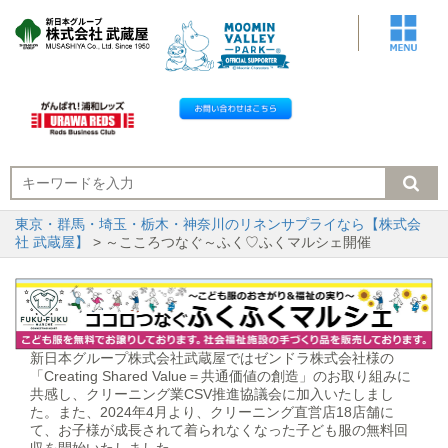
東京・群馬・埼玉・栃木・神奈川のリネンサプライなら【株式会
社 武蔵屋】
> ～こころつなぐ～ふく♡ふくマルシェ開催
新日本グループ株式会社武蔵屋ではゼンドラ株式会社様の
「Creating Shared Value＝共通価値の創造」のお取り組みに
共感し、クリーニング業CSV推進協議会に加入いたしまし
た。また、2024年4月より、クリーニング直営店18店舗に
て、お子様が成長されて着られなくなった子ども服の無料回
収を開始いたしました。