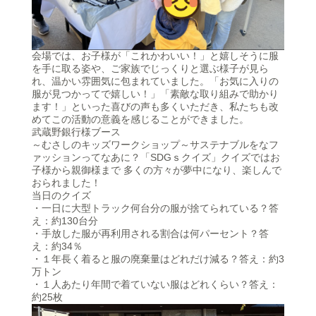
会場では、お子様が「これかわいい！」と嬉しそうに服
を手に取る姿や、ご家族でじっくりと選ぶ様子が見ら
れ、温かい雰囲気に包まれていました。「お気に入りの
服が見つかってで嬉しい！」「素敵な取り組みで助かり
ます！」といった喜びの声も多くいただき、私たちも改
めてこの活動の意義を感じることができました。
武蔵野銀行様ブース
～むさしのキッズワークショップ～サステナブルをなフ
ァッションってなあに？「SDGｓクイズ」クイズではお
子様から親御様まで 多くの方々が夢中になり、楽しんで
おられました！
当日のクイズ
・一日に大型トラック何台分の服が捨てられている？答
え：約130台分
・手放した服が再利用される割合は何パーセント？答
え：約34％
・１年長く着ると服の廃棄量はどれだけ減る？答え：約3
万トン
・１人あたり年間で着ていない服はどれくらい？答え：
約25枚