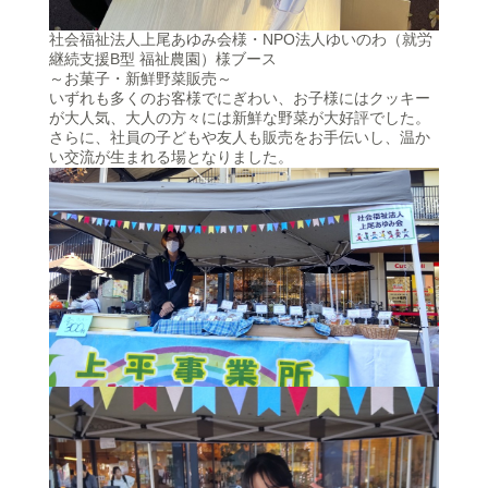
社会福祉法人上尾あゆみ会様・NPO法人ゆいのわ（就労
継続支援B型 福祉農園）様ブース
～お菓子・新鮮野菜販売～
いずれも多くのお客様でにぎわい、お子様にはクッキー
が大人気、大人の方々には新鮮な野菜が大好評でした。
さらに、社員の子どもや友人も販売をお手伝いし、温か
い交流が生まれる場となりました。