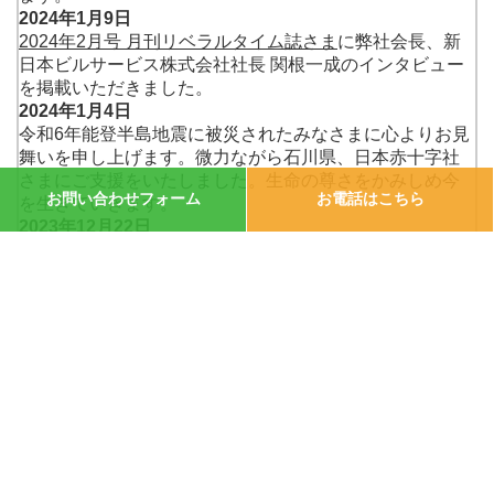
2024年1月9日
2024年2月号 月刊リベラルタイム誌さま
に弊社会長、新
日本ビルサービス株式会社社長 関根一成のインタビュー
を掲載いただきました。
2024年1月4日
令和6年能登半島地震に被災されたみなさまに心よりお見
舞いを申し上げます。微力ながら石川県、日本赤十字社
さまにご支援をいたしました。生命の尊さをかみしめ今
お問い合わせフォーム
お電話はこちら
を生きていきます。
2023年12月22日
弊社会長が代表を務めます、新日本グループ 新日本ビル
サービス株式会社が
2023年度日本経営品質賞 本賞（大企
業部門）
を受賞しました！
2023年12月1日
彩の国マルシェ～ワカバウォーク クリスマス スタイル～
が2023年12月16日、17日に開催されます。皆様のご来場
を心よりお待ちしております。
2023年11月24日
弊社地元の東大宮のイルミネーションが始まりました。
2024年2月25日までの開催となっております。とっても
きれいです☆