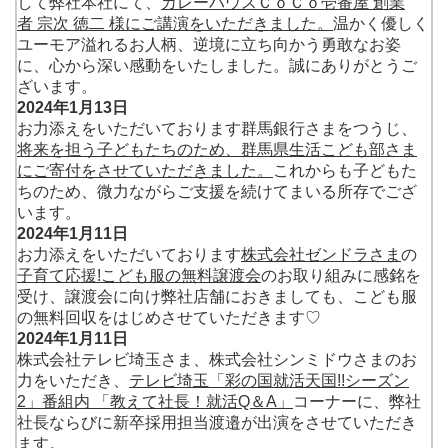
して弊社本社にて、
カレーハウスＣｏＣｏ壱番屋 創業
者 宗次 徳二 様にご講演をいただきました。
温かく優しく
ユーモア溢れるお人柄、逆境に立ち向かう勇敢なお姿
に、心から深い感動をいたしました。誠にありがとうご
ざいます。
2024年1月13日
お力添えをいただいております群馬銀行さまをつうじ、
将来を担う子どもたちのため、群馬県生活こども部さま
にご寄付をさせていただきました。
これからも子どもた
ちのため、微力ながらご支援を続けてまいる所存でござ
います。
2024年1月11日
お力添えをいただいております
株式会社ゼンドラさま
の
子育て応援!こども服の無料譲渡会
のお取り組みに感銘を
受け、譲渡会に向け弊社店舗におきましても、こども服
の無料回収をはじめさせていただきます♡
2024年1月11日
株式会社テレビ埼玉さま、株式会社シンミドウさまのお
力をいただき、
テレビ埼玉「彩の国就活天国!!シーズン
2」番組内 「教えて社長！就活Q＆A」
コーナーに、弊社
社長ならびに新卒採用担当渡邉が出演をさせていただき
ます。