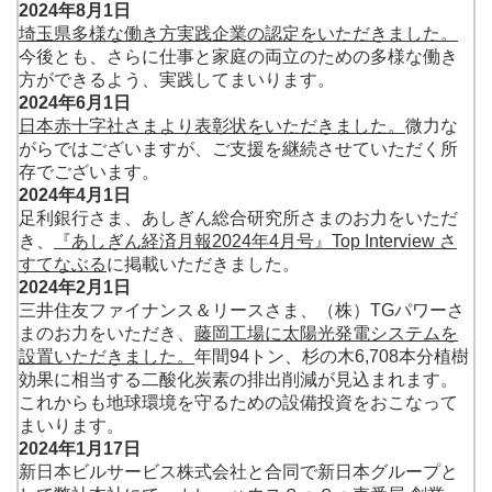
2024年8月1日
埼玉県多様な働き方実践企業の認定をいただきました。
今後とも、さらに仕事と家庭の両立のための多様な働き
方ができるよう、実践してまいります。
2024年6月1日
日本赤十字社さまより表彰状をいただきました。
微力な
がらではございますが、ご支援を継続させていただく所
存でございます。
2024年4月1日
足利銀行さま、あしぎん総合研究所さまのお力をいただ
き、
『あしぎん経済月報2024年4月号』Top Interview さ
すてなぶる
に掲載いただきました。
2024年2月1日
三井住友ファイナンス＆リースさま、（株）TGパワーさ
まのお力をいただき、
藤岡工場に太陽光発電システムを
設置いただきました。
年間94トン、杉の木6,708本分植樹
効果に相当する二酸化炭素の排出削減が見込まれます。
これからも地球環境を守るための設備投資をおこなって
まいります。
2024年1月17日
新日本ビルサービス株式会社と合同で新日本グループと