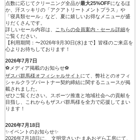
点数に応じてクリーニング全品が
最大25%OFF
になるほ
か、汗スッキリの「アクアトリートメントプラス」や
「寝具類セール」など、夏に嬉しいお得なメニューが盛
りだくさんです。
詳しいセール内容は、
こちらの会員案内・セール詳細
を
ご覧ください。
【利用期間：〜2026年9月30日(水)まで】皆様のご来店を
心よりお待ちしております！
2026年7月7日
⚽メディア掲載のお知らせ⚽
ザスパ群馬様オフィシャルサイト
にて、弊社とのオフィ
シャルクラブパートナー契約締結に関するニュースが掲
載されました。
ぜひご覧ください。スポーツ推進と地域社会への貢献を
目指し、これからもザスパ群馬様を全力で応援してまい
ります！
2026年7月18日
✨イベントのお知らせ✨
2026年7月18日
に、
文明堂さいたまあおぞら工房
にて、