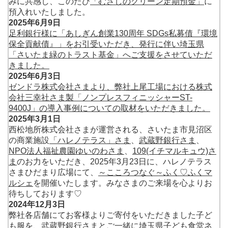
みに共感し、このたび
「むさしのグリーン定期預金」
に
預入れいたしました。
2025年6月9日
足利銀行様に「あしぎん創業130周年 SDGs私募債『環境
保全貢献債』」をお引受いただき、発行に伴い埼玉県
「さいたま緑のトラスト基金」へご支援をさせていただ
きました。
2025年6月3日
ゼンドラ株式会社さまより、弊社上尾工場における株式
会社三幸社さま製「ノンプレスフィニッシャーST-
9400J」の導入事例についての取材をいただきました。
2025年3月1日
西松地所株式会社さまが運営される、さいたま市見沼区
の商業施設
「ハレノテラス」さま
、
武蔵野銀行さま
、
NPO法人福祉農園ゆいのわさま
、
109(イチマルキュウ)さ
ま
のお力をいただき、2025年3月23日に、ハレノテラス
さまひだまり広場にて、
～こころつなぐ～ふく♡ふくマ
ルシェ
を開催いたします。みなさまのご来場を心よりお
待ちしております♡
2024年12月3日
弊社各店舗にてお客様よりご寄付をいただきました子ど
も服を、武蔵野銀行さまとご一緒に埼玉県子ども食堂ネ