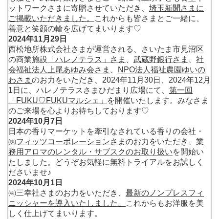
ットワークさまに寄贈させていただき、
埼玉新聞さまに
ご掲載いただきました。
これからも皆さまとご一緒に、
善意と笑顔の輪を広げてまいります♡
2024年11月29日
西松地所株式会社さまが運営される、さいたま市見沼区
の商業施設
「ハレノテラス」さま
、
武蔵野銀行さま
、
社
会福祉法人上尾あゆみ会さま
、
NPO法人福祉農園ゆいの
わさま
のお力をいただき、2024年11月30日、2024年12月
1日に、ハレノテラスさまひだまり広場にて、
第一回
「FUKU♡FUKUマルシェ」
を開催いたします。みなさま
のご来場を心よりお待ちしております♡
2024年10月7日
日本の香りマーケットを牽引なされている香りの会社・
㈱フィッツコーポレーションさま
のお力をいただき、
業
務用アロマのレンタル・サブスクのお取り扱い
を開始い
たしました。どうぞお気軽に無料トライアルをお試しく
ださいませ♪
2024年10月1日
㈱三幸社さまのお力をいただき、
最新のノンプレスフィ
ニッシャーを導入いたしました。
これからもお洋服を美
しく仕上げてまいります。