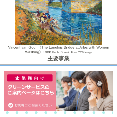
Vincent van Gogh《The Langlois Bridge at Arles with Women
Washing》1888
Public Domain Free CC0 Image
主要事業