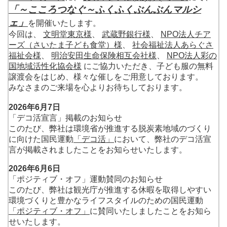
「～こころつなぐ～ふくふくぶんぶんマルシ
ェ」
を開催いたします。
今回は、
文明堂東京様
、
武蔵野銀行様
、
NPO法人チア
ーズ（さいたま子ども食堂）様
、
社会福祉法人あらぐさ
福祉会様
、
明治安田生命保険相互会社様
、
NPO法人彩の
国地域活性化協会様
にご協力いただき、子ども服の無料
譲渡会をはじめ、様々な催しをご用意しております。
みなさまのご来場を心よりお待ちしております。
2026年6月7日
「デコ活宣言」掲載のお知らせ
このたび、弊社は環境省が推進する脱炭素地域のづくり
に向けた国民運動
「デコ活」
において、弊社のデコ活宣
言が掲載されましたことをお知らせいたします。
2026年6月6日
「ポジティブ・オフ」運動賛同のお知らせ
このたび、弊社は観光庁が推進する休暇を取得しやすい
環境づくりと豊かなライフスタイルのための国民運動
「ポジティブ・オフ」
に賛同いたしましたことをお知ら
せいたします。