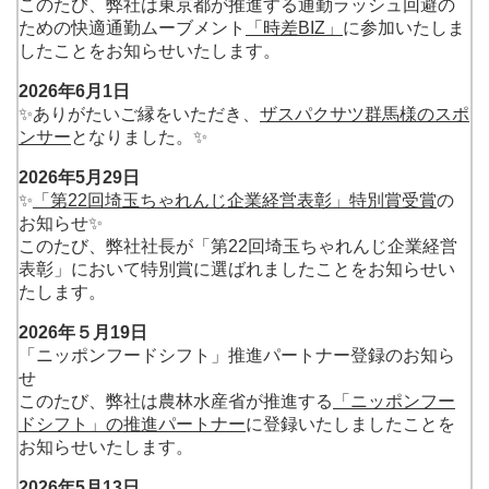
このたび、弊社は東京都が推進する通勤ラッシュ回避の
ための快適通勤ムーブメント
「時差BIZ」
に参加いたしま
したことをお知らせいたします。
2026年6月1日
✨ありがたいご縁をいただき、
ザスパクサツ群馬様のスポ
ンサー
となりました。✨
2026年5月29日
✨
「第22回埼玉ちゃれんじ企業経営表彰」特別賞受賞
の
お知らせ✨
このたび、弊社社長が「第22回埼玉ちゃれんじ企業経営
表彰」において特別賞に選ばれましたことをお知らせい
たします。
2026年５月19日
「ニッポンフードシフト」推進パートナー登録のお知ら
せ
このたび、弊社は農林水産省が推進する
「ニッポンフー
ドシフト」の推進パートナー
に登録いたしましたことを
お知らせいたします。
2026年5月13日