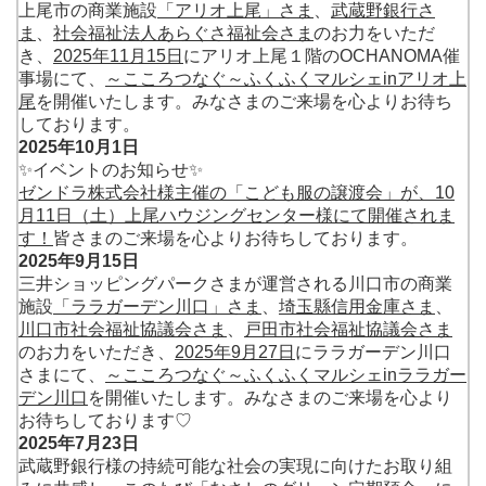
上尾市の商業施設
「アリオ上尾」さま
、
武蔵野銀行さ
ま
、
社会福祉法人あらぐさ福祉会さま
のお力をいただ
き、
2025年11月15日
にアリオ上尾１階のOCHANOMA催
事場にて、
～こころつなぐ～ふくふくマルシェinアリオ上
尾
を開催いたします。みなさまのご来場を心よりお待ち
しております。
2025年10月1日
✨イベントのお知らせ✨
ゼンドラ株式会社様主催の「こども服の譲渡会」が、10
月11日（土）上尾ハウジングセンター様にて開催されま
す！
皆さまのご来場を心よりお待ちしております。
2025年9月15日
三井ショッピングパークさまが運営される川口市の商業
施設
「ララガーデン川口」さま
、
埼玉縣信用金庫さま
、
川口市社会福祉協議会さま
、
戸田市社会福祉協議会さま
のお力をいただき、
2025年9月27日
にララガーデン川口
さまにて、
～こころつなぐ～ふくふくマルシェinララガー
デン川口
を開催いたします。みなさまのご来場を心より
お待ちしております♡
2025年7月23日
武蔵野銀行様の持続可能な社会の実現に向けたお取り組